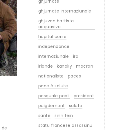
ghjurnate
ghjurnate internaziunale
ghjuvan battista
acquaviva
hopital corse
independance
internaziunale
ira
irlande
kanaky
macron
nationaliste
paces
pace è salute
pasquale paoli
president
puigdemont
salute
santé
sinn fein
statu francese assassinu
s de