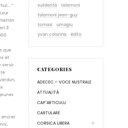
sulidarità
talamoni
ui... “
,sur
talamoni jean-guy
 Chemin
tomasi
umagiu
en 3
yvan colonna
édito
 000
ce que
es et
 servir
CATEGORIES
tte
 Verdun,
ADECEC – VOCE NUSTRALE
ux
ATTUALITÀ
 jeunes
CAP'ARTICULU
CARTULARE
 encrer
CORSICA LIBERA
nni,