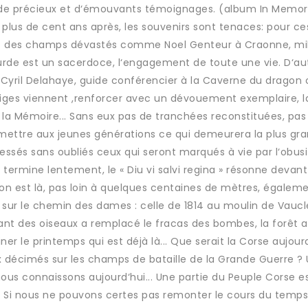
 de précieux et d‘émouvants témoignages. (album In Memor
s, plus de cent ans après, les souvenirs sont tenaces: pour ce
 et des champs dévastés comme Noel Genteur à Craonne, mil
rde est un sacerdoce, l‘engagement de toute une vie. D‘au
yril Delahaye, guide conférencier à la Caverne du dragon 
siges viennent ,renforcer avec un dévouement exemplaire, l
 la Mémoire... Sans eux pas de tranchées reconstituées, pas
mettre aux jeunes générations ce qui demeurera la plus gr
lessés sans oubliés ceux qui seront marqués à vie par l‘obusit
 termine lentement, le « Diu vi salvi regina » résonne devant
n est là, pas loin à quelques centaines de mètres, égalem
 sur le chemin des dames : celle de 1814 au moulin de Vaucler
ant des oiseaux a remplacé le fracas des bombes, la forêt a
ner le printemps qui est déjà là... Que serait la Corse aujourd
ux décimés sur les champs de bataille de la Grande Guerre ?
nous connaissons aujourd‘hui... Une partie du Peuple Corse e
.. Si nous ne pouvons certes pas remonter le cours du temps