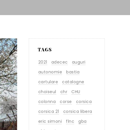
TAGS
2021
adecec
auguri
autonomie
bastia
cartulare
catalogne
choiseul
chr
CHU
colonna
corse
corsica
corsica 21
corsica libera
eric simoni
flnc
gba