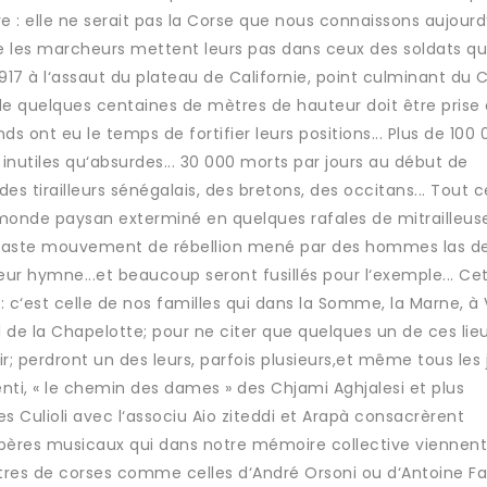
 : elle ne serait pas la Corse que nous connaissons aujourd‘h
les marcheurs mettent leurs pas dans ceux des soldats qui
l 1917 à l‘assaut du plateau de Californie, point culminant du
 quelques centaines de mètres de hauteur doit être prise 
nds ont eu le temps de fortifier leurs positions... Plus de 100
inutiles qu‘absurdes... 30 000 morts par jours au début de
des tirailleurs sénégalais, des bretons, des occitans... Tout 
monde paysan exterminé en quelques rafales de mitrailleus
un vaste mouvement de rébellion mené par des hommes las de
ur hymne...et beaucoup seront fusillés pour l‘exemple... Ce
 : c‘est celle de nos familles qui dans la Somme, la Marne, à
ol de la Chapelotte; pour ne citer que quelques un de ces lie
; perdront un des leurs, parfois plusieurs,et même tous les
jenti, « le chemin des dames » des Chjami Aghjalesi et plus
Culioli avec l‘associu Aio ziteddi et Arapà consacrèrent
epères musicaux qui dans notre mémoire collective viennent
ettres de corses comme celles d‘André Orsoni ou d‘Antoine Fa