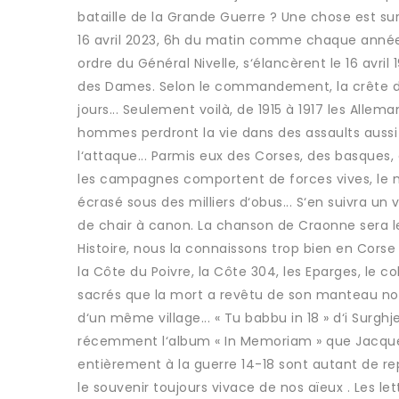
bataille de la Grande Guerre ? Une chose est sure
16 avril 2023, 6h du matin comme chaque année 
ordre du Général Nivelle, s‘élancèrent le 16 avri
des Dames. Selon le commandement, la crête de
jours... Seulement voilà, de 1915 à 1917 les Allema
hommes perdront la vie dans des assaults aussi 
l‘attaque... Parmis eux des Corses, des basques, 
les campagnes comportent de forces vives, le 
écrasé sous des milliers d‘obus... S‘en suivra 
de chair à canon. La chanson de Craonne sera le
Histoire, nous la connaissons trop bien en Corse
la Côte du Poivre, la Côte 304, les Eparges, le c
sacrés que la mort a revêtu de son manteau noir
d‘un même village... « Tu babbu in 18 » d‘i Surgh
récemment l‘album « In Memoriam » que Jacques 
entièrement à la guerre 14-18 sont autant de r
le souvenir toujours vivace de nos aïeux . Les l