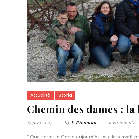
Attualità
Storia
Chemin des dames : la b
15 juin 2023
by
U Ribombu
0 comments
“ Que serait la Corse aujourd‘hui si elle n‘avai