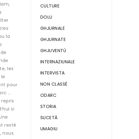
iam,
CULTURE
s
DOLU
iter
tres
GHJURNALE
ou la
GHJURNATE
a
GHJUVENTÙ
 de
ande
INTERNAZIUNALE
e, les
INTERVISTA
 le
NON CLASSÉ
ent pour
c ...
ODARC
 repris
STORIA
‘hui si
 Une
SUCETÀ
st resté
UMAGIU
, nous