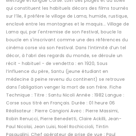
Métrage et langue Corse. Loin des plages et du soleil
qui constituent les habituels décors des films tournés
sur l’île, il préfère le village de Lama, humide, rustique,
enclavé entre les montagnes et le maquis... Village de
Lama qui, par l'entremise de son Festival, boucle la
boucle en s'inscrivant comme une des références du
cinéma corse via son Festival. Dans l’intimité d’un tel
décor, à l’abri des regards du monde, se déroule un
récit - habituel - de vendetta : en 1920, Sous
l’influence du père, Santu (jeune étudiant en
médecine à peine revenu du continent) se retrouve
dans l'obligation venger la mort de son frère. Fiche
Technique : Titre : Santu Nicoli Année : 1982 Langue :
Corse sous titré en Français. Durée : 01 heure 06
Réalisateur : Pierre Cangioni Avec : Pierre Massimi,
Robin Renucci, Pierre Benedetti, Claire Ackilli, Jean-
Paul Nicolai, Jean Luisi, Noël Rochiccioli, Tintin
Pasqualini. Chef opérateur de prise de vue : Paul