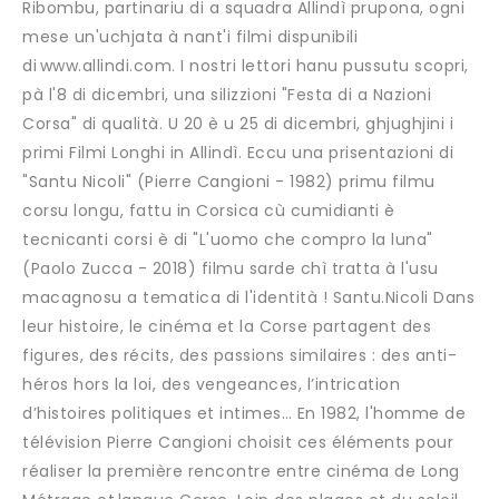
Ribombu, partinariu di a squadra Allindì prupona, ogni
mese un'uchjata à nant'i filmi dispunibili
di www.allindi.com. I nostri lettori hanu pussutu scopri,
pà l'8 di dicembri, una silizzioni "Festa di a Nazioni
Corsa" di qualità. U 20 è u 25 di dicembri, ghjughjini i
primi Filmi Longhi in Allindì. Eccu una prisentazioni di
"Santu Nicoli" (Pierre Cangioni - 1982) primu filmu
corsu longu, fattu in Corsica cù cumidianti è
tecnicanti corsi è di "L'uomo che compro la luna"
(Paolo Zucca - 2018) filmu sarde chì tratta à l'usu
macagnosu a tematica di l'identità ! Santu.Nicoli Dans
leur histoire, le cinéma et la Corse partagent des
figures, des récits, des passions similaires : des anti-
héros hors la loi, des vengeances, l’intrication
d’histoires politiques et intimes… En 1982, l'homme de
télévision Pierre Cangioni choisit ces éléments pour
réaliser la première rencontre entre cinéma de Long