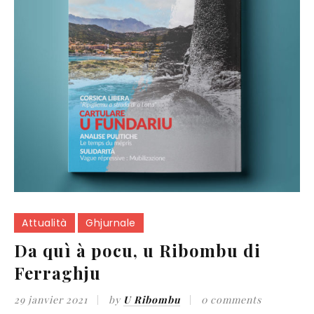
Attualità
Ghjurnale
Da quì à pocu, u Ribombu di
Ferraghju
29 janvier 2021
by
U Ribombu
0 comments