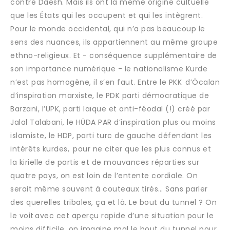
contre Daesh. Mais ils ont la même origine cultuelle
que les États qui les occupent et qui les intègrent.
Pour le monde occidental, qui n’a pas beaucoup le
sens des nuances, ils appartiennent au même groupe
ethno-religieux. Et - conséquence supplémentaire de
son importance numérique - le nationalisme Kurde
n’est pas homogène, il s’en faut. Entre le PKK d’Öcalan
d’inspiration marxiste, le PDK parti démocratique de
Barzani, l’UPK, parti laïque et anti-féodal (!) créé par
Jalal Talabani, le HÜDA PAR d’inspiration plus ou moins
islamiste, le HDP, parti turc de gauche défendant les
intérêts kurdes, pour ne citer que les plus connus et
la kirielle de partis et de mouvances réparties sur
quatre pays, on est loin de l’entente cordiale. On
serait même souvent à couteaux tirés… Sans parler
des querelles tribales, ça et là. Le bout du tunnel ? On
le voit avec cet aperçu rapide d’une situation pour le
moins difficile, on imagine mal le bout du tunnel pour