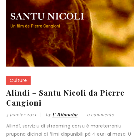
Culture
Alindi – Santu Nicoli da Pierre
Cangioni
5 janvier 2021
by
U Ribombu
0 comments
Allindì, serviziu di streaming corsu è mareterraniu
prupona dicinai di filmi dispunibili pà 4 euri al mesa. U