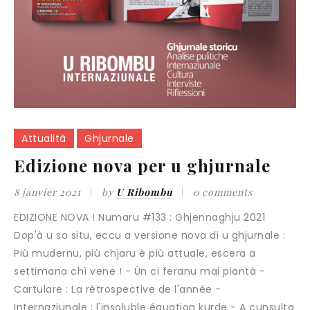
Attualità
Ghjurnale
Edizione nova per u ghjurnale
8 janvier 2021
by
U Ribombu
0 comments
EDIZIONE NOVA ! Numaru #133 : Ghjennaghju 2021
Dop'à u so situ, eccu a versione nova di u ghjurnale :
Più mudernu, più chjaru è più attuale, escera a
settimana chì vene ! - Ùn ci feranu mai piantà -
Cartulare : La rétrospective de l'année -
Internaziunale : l'insoluble équation kurde - A cunsulta