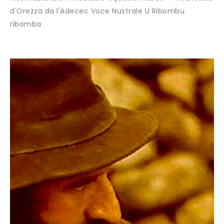
d'Orezza da l'Adecec Voce Nustrale U Ribombu
ribomba