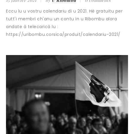
15 janvier 2021
by
U Ribombu
0 comments
Eccu lu u vostru calendariu di u 2021. Hè gratuitu per
tutt'i membri ch'anu un contu in u Ribombu alora
andate à telecaricà lu :
https://uribombu.corsica/produit/calendariu-2021/