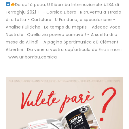
Da quì à pocu, U Ribombu Internaziunale #134 di
Ferraghju 2021 ! - Corsica Libera : Ritruvemu a strada
di a Lotta - Cartulare : U Fundariu, a speculazione -
Analise Pulitiche : Le temps du mépris - Adecec Voce
Nustrale : Quellu ziu poveru carnavà ! - A scelta di u
mese da Allindì - A pagina Spartimusica cù Clément
Albertini Da vene u vostru cap'articulu da Eric simoni
www.uribombu.corsica