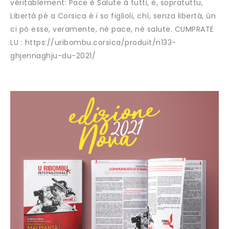
véritablement: Pace è Salute à tutti, è, sopratuttu,
Libertà pè a Corsica è i so figlioli, chì, senza libertà, ùn
ci pò esse, veramente, nè pace, nè salute. CUMPRATE
LU : https://uribombu.corsica/produit/n133-
ghjennaghju-du-2021/