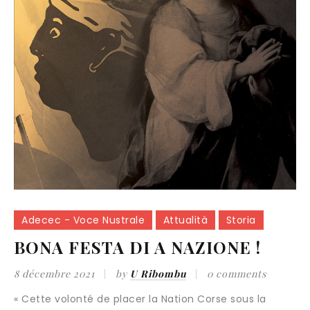
Adecec - Voce Nustrale
Attualità
Storia
BONA FESTA DI A NAZIONE !
8 décembre 2021
by
U Ribombu
0 comments
« Cette volonté de placer la Nation Corse sous la