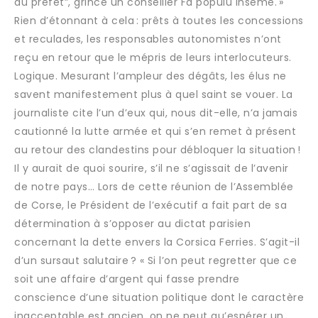
du préfet”, grince un conseiller Fà populu inseme. »
Rien d’étonnant à cela : prêts à toutes les concessions
et reculades, les responsables autonomistes n’ont
reçu en retour que le mépris de leurs interlocuteurs.
Logique. Mesurant l’ampleur des dégâts, les élus ne
savent manifestement plus à quel saint se vouer. La
journaliste cite l’un d’eux qui, nous dit-elle, n’a jamais
cautionné la lutte armée et qui s’en remet à présent
au retour des clandestins pour débloquer la situation !
Il y aurait de quoi sourire, s’il ne s’agissait de l’avenir
de notre pays… Lors de cette réunion de l’Assemblée
de Corse, le Président de l’exécutif a fait part de sa
détermination à s’opposer au dictat parisien
concernant la dette envers la Corsica Ferries. S’agit-il
d’un sursaut salutaire ? « Si l’on peut regretter que ce
soit une affaire d’argent qui fasse prendre
conscience d’une situation politique dont le caractère
inacceptable est ancien, on ne peut qu’espérer un