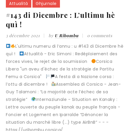
Attualità
Ghjurnale
#143 di Dicembre : L’ultimu hè
quì !
3 décembre 2021
by
U Ribombu
0 comments
L'ultimu numeru di l’annu : u #143 di Dicembre hè
quì !
Attualità - Eric Simoni : Redéploiement des
forces vives, le rejet de la soumission
Corsica
Libera "un aveu d'échec de la stratégie de Partitu
Femu a Corsica"
A festa di a Nazione corsa :
l’ottu di dicembre !
Assemblea di Corsica - Jean-
Guy Talamoni : “La majorité acte l’échec de sa
stratégie”
Internaziunale - Situation en Kanaky :
Lettre ouverte du peuple kanak au peuple français -
Foncier et Logement en Iparralde “Dénoncer la
situation du marché libre (...) type AirBnB“ - - -
https://uribombu.corsica/