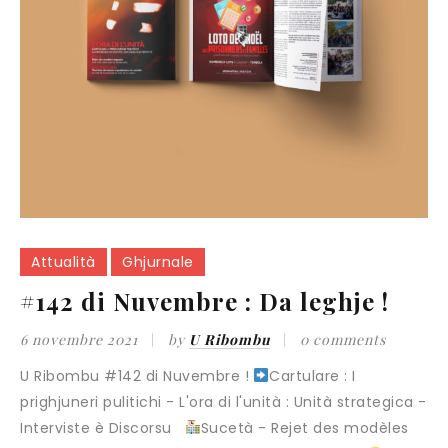
Attualità
Ghjurnale
#142 di Nuvembre : Da leghje !
6 novembre 2021
by
U Ribombu
0 comments
U Ribombu #142 di Nuvembre !
Cartulare : I
prighjuneri pulitichi - L'ora di l'unità : Unità strategica -
Interviste è Discorsu
Sucetà - Rejet des modèles