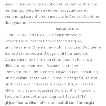
avec la plus parfaite dévotion et les démonstrations
les plus grandes, les salves de mousquetons et
canons, qui seront ordonnées par le Conseil Suprême
du royaume . ------------------------------------
------------------------- IMMACULATA
CUNCEZZIONE da l'ADECEC A celebrazione di
l‘Immaculata Cuncezzione di Maria Vergine,
antichissima in Oriente, hè stata istituita in Occidente
à u settesimu seculu. U dogmu di l‘Immaculata
Cuncezzione ùn hè micca statu accettatu senza
dificultà. San Bernardu, à u seculu XII, San
Bonaventura è San Tumasgiu d‘Aquinu à u seculu XIII,
ùn ne vulianu sente parlà. I primi à insegnallu sò stati
un Inglese è un Irlandese è, soprattuttu, à u seculu
XIV, u franciscanu scuzzese Duns Scot. In Francia, a
Sorbona hà accettatu u dogmu è Bossuet l‘hà
ghjustificatu, allora chì i discepuli di San Tumasgiu