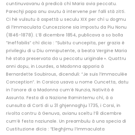
cuntinuvavanu à predicà chì Maria avia peccatu.
Parechji papa anu avutu à intervene per falli stà zitti.
Ci hè vulsutu à aspettà u seculu XIX per chì u dogmu
di l‘Immaculata Cuncezzione sia impostu da Piu Nonu
(1846-1878). L‘8 dicembre 1854, publicava a so bolla
“Ineffabilis“ chì dicia : “Subitu cuncepita, per grazia è
privilegiu di u Diu omniputente, a beata Vergine Maria
hè stata preservata da u peccatu uriginale ». Quattru
anni dopu, in Lourdes, a Madonna apparia à
Bernardette Soubirous, dicenduli: “Je suis l‘Immaculée
Conception“. In Corsica usava u nome Cuncetta, datu
in l‘onore di a Madonna cum‘è Nunzia, Natività è
Assunta. Festa di a Nazione Ramintemu chì, à a
cunsulta di Corti di u 31 ghjennaghju 1735, i Corsi, in
rivolta contru à Genuva, avianu sceltu l‘8 dicembre
cum‘è festa naziunale. Un preambulu à una specia di
Custituzione dicia : “Eleghjimu l‘Immaculata