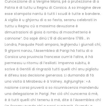
Cuncezzione di a Vergine Maria, pè a prutezzione di a
Patria è di tuttu u Regnu di Corsica. A so imagine deve
esse stampata nantu à tutti i scudi è tutte e bandere.
A vigilia è u ghjornu di a so festa, seranu celebrati in
tuttu u Regnu cù a massima devuzione è
dimustrazioni di gioia à rombu di moschetteria è
cannone“. Da sapè dinù L’8 di dicembre 1789… in
Londra, Pasquale Paoli ampara, leghjendu i giurnali chì,
9 ghjorni nanzu, l’Assemblea di Parigi hà fattu di a
Corsica una pruvincia francese cum’è l’altre, è hà
permessu u ritornu di l’esiliati. Impenna subitu, è
scrive à Gentili di ringrazià tutti quelli chì anu pigliatu
è difesu issa decisione generosa. Li dumanda di fà
una visita à Mirabeau è à Volney. Aghjunghje : « A
nazione corsa pruverà a so ricunniscenza mandendu
una delegazione in Parigi. Per ciò chì cuncerna à mè,
è à tutti quelli chì tenenu à mè, dite à l’Assemblea chì