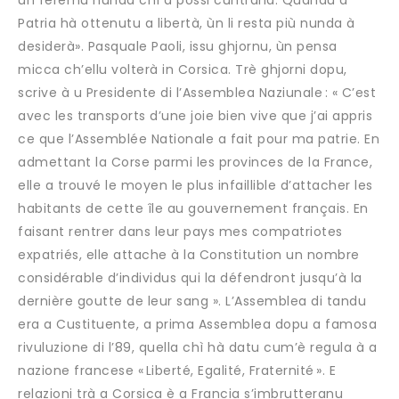
ùn feremu nunda chì a possi cuntrarià. Quandu a
Patria hà ottenutu a libertà, ùn li resta più nunda à
desiderà». Pasquale Paoli, issu ghjornu, ùn pensa
micca ch’ellu volterà in Corsica. Trè ghjorni dopu,
scrive à u Presidente di l’Assemblea Naziunale : « C’est
avec les transports d’une joie bien vive que j’ai appris
ce que l’Assemblée Nationale a fait pour ma patrie. En
admettant la Corse parmi les provinces de la France,
elle a trouvé le moyen le plus infaillible d’attacher les
habitants de cette île au gouvernement français. En
faisant rentrer dans leur pays mes compatriotes
expatriés, elle attache à la Constitution un nombre
considérable d’individus qui la défendront jusqu’à la
dernière goutte de leur sang ». L’Assemblea di tandu
era a Custituente, a prima Assemblea dopu a famosa
rivuluzione di l’89, quella chì hà datu cum’è regula à a
nazione francese « Liberté, Egalité, Fraternité ». E
relazioni trà a Corsica è a Francia s’imbrutteranu