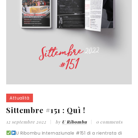
Attualità
Sittembre #151 : Quì !
12 septembre 2022
by
U Ribombu
0 comments
U Ribombu Internaziunale #151 di a rientrata di