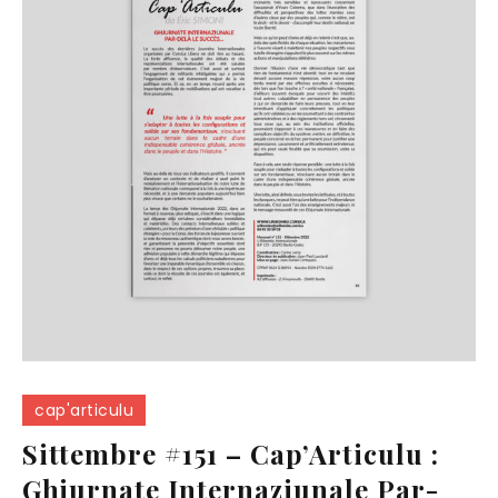
cap'articulu
Sittembre #151 – Cap’Articulu :
Ghjurnate Internaziunale Par-