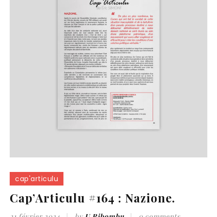
cap'articulu
Cap’Articulu #164 : Nazione.
21 février 2024
by
U Ribombu
0 comments