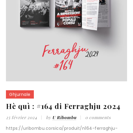
Ghjurnale
Hè quì : #164 di Ferraghju 2024
25 février 2024
by
U Ribombu
0 comments
https://uribombu.corsica/produit/n164-ferraghju-