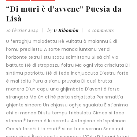
“Di muri è d’avvene” Puesia da
Lisà
16 février 2024
by
U Ribombu
0 comments
U ferraghju maladettu Hè vultatu à malannu È di
l’omu predilettu A sorte manda luntanu Ver’di
l’orizonte tetru i stu statu scimittanu Si sà chì via
battuta Hè di strapazzu foltru Ma ogni vita crisciuta Di
sintimu patriottu Hè di fede inchjuccuta D’estru forte
è mai toltu Puru a s’anu pruvata Di cusì brutta
manera D’un capu una ghjimbata D’avant’à forza
strangera Ma ùn ci hè porta schjattata Per smatt’a
ghjente sincera Un chjassu oghje sguaiatu È st’anima
chì ci manca Di stu tempu tribbulatu Cirnea si face
stanca È brama à lu serratu A stagione chì spalanca
Ora sò foschi i to muri È si ne trica veranu Soca quì
simu sicuri È più prestu veneranu L’Orli d’i tempi futuri