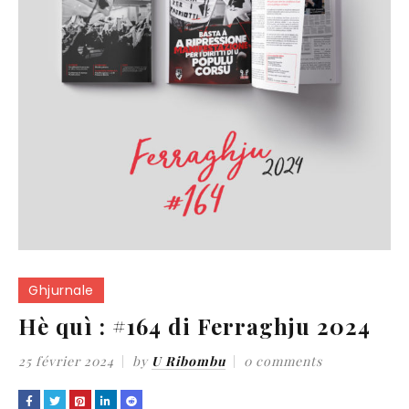
Ghjurnale
Hè quì : #164 di Ferraghju 2024
25 février 2024
by
U Ribombu
0 comments