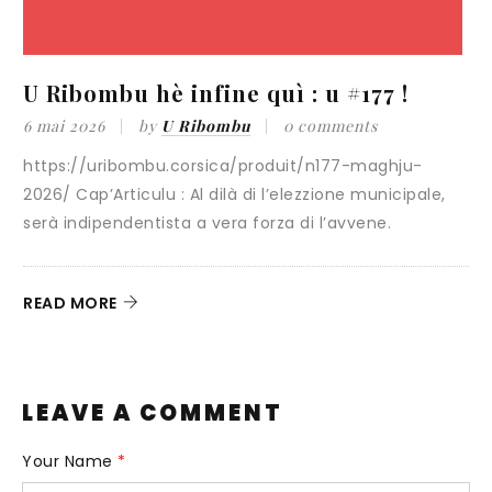
U Ribombu hè infine quì : u #177 !
E
b
6 mai 2026
by
U Ribombu
0 comments
6
https://uribombu.corsica/produit/n177-maghju-
2026/ Cap’Articulu : Al dilà di l’elezzione municipale,
D
serà indipendentista a vera forza di l’avvene.
t
READ MORE
R
LEAVE A COMMENT
Your Name
*