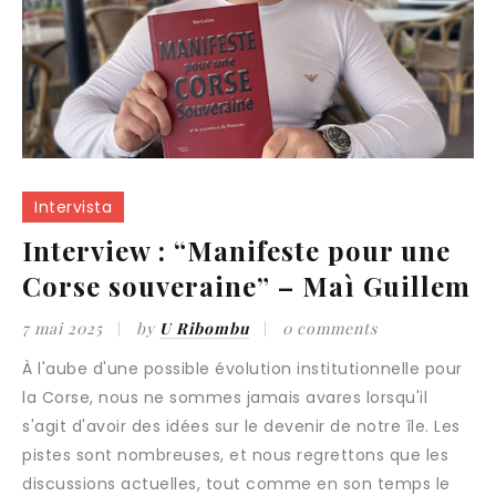
Intervista
Interview : “Manifeste pour une
Corse souveraine” – Maì Guillem
7 mai 2025
by
U Ribombu
0 comments
À l'aube d'une possible évolution institutionnelle pour la Corse, nous ne sommes jamais avares lorsqu'il s'agit d'avoir des idées sur le devenir de notre île. Les pistes sont nombreuses, et nous regrettons que les discussions actuelles, tout comme en son temps le processus dit de "Beauvau", ne laissent que peu de place aux revendications historiques du mouvement national. Des mesures qui, parfois, créent un consensus au-delà même de la famille nationaliste, et que l'on jugerait comme le minimum pour qu'un changement juridique soit efficace et se présente comme une réelle avancée. Le terme d'autonomie est dévoyé dans une période où les repères politiques n'existent plus et où chaque camp cherche à préserver ses intérêts, entretenir une image de façade ou encore acheter la paix sociale. Afin d'éviter les faux-semblants et d'agir pour un collectif, non pour des individualités, il convient d'arriver à une solution politique concrète en lieu et place d'un cache-misère. Toute aussi fondamentale soit-elle, l'évolution institutionnelle ne peut prendre de sens qu'avec l'appui d'un projet de société. Celui-ci doit poser des réflexions sur nos réalités et dépasser le simple constat pour apporter des solutions autour des thématiques qui importent chez nous. C'est par ce biais que l'on démontrera qu'une autonomie a un sens et s'avère être la clé pour améliorer les conditions de vie sur notre terre précarisée. Malheureusement, tout cela semble aujourd'hui loin des préoccupations des élus, des médias, et même de la société civile. Cependant, au sein de cette dernière, certains essayent de proposer des idées, d'entamer le débat et d'ouvrir des pistes de réflexion. C'est notamment le cas du livre Manifeste pour une Corse souveraine, de Maì Guillem, paru il y a quelques semaines aux éditions Anima Corsa. Cet essai politique émane de l'inspiration d'un jeune professeur d'histoire-géographie, sympathisant de la cause nationaliste. Son ouvrage s'articule autour du cadre juridique qui serait le plus approprié selon lui, en lien avec un projet de développement économique. Capable d'esprit critique sur le mouvement national et appuyé par des sources, ses écrits démontrent une volonté politique rendant possible la voie de l'autodétermination à l'heure où les espoirs s'amenuisent sous les discours fata1 listes. La rédaction du Ribombu, à l'avant-garde des énergies voulant construire un avenir viable pour les nôtres, est allée à la rencontre de l'auteur pour comprendre ses intentions et le sens de son livre. Ribombu : Maì, votre ouvrage a une approche, il faut l'admettre, originale dans le sens où votre livre se présente presque comme un programme. En ce sens, quelles étaient vos intentions en le rédigeant ? Maì : Lors du décès tragique du militant Yvan Colonna, nous avons pu apercevoir une mobilisation massive de l'ensemble des Insulaires, choqués, à juste titre, par ces événements. Il en a émergé une revendication, plus véhémente que jamais, autour d'une autonomie pour laquelle les Corses avaient majoritairement souscrit lors des derniers scrutins locaux, avec un processus bloqué par Paris. Le drame de mars 2022 a fait resurgir l'injustice de ce déni démocratique et a même provoqué une émulation intellectuelle autour de ce qui est nommé par l'État français la "question corse". Cependant, en dépit des tractations autour d'une évolution institutionnelle pour notre île et du terme "autonomie" employé par le ministre Darmanin — ce qu'il faut bien l'admettre était inédit — aucun projet de société n'a réellement surgi pour présenter une feuille de route sur ce que pourrait être la Corse autonome de demain dans nos thématiques concrètes. Pire, au fur et à mesure des lentes discussions, nous nous sommes rendu compte que l'autonomie proposée ne serait qu'une décentralisation supplémentaire n'accordant au final que peu de compétences réelles et utiles pour agir selon nosbesoins et revendications, et que le terme ne servait qu'à acheter la paix sociale. Ribombu : Donc, selon vous, les élus nationalistes de la Collectivité de Corse font une erreur en acceptant ce dialogue, car cette autonomie ne serait qu'une duperie ? Maì : Selon moi, aucun dialogue n'est inutile, et il faut accepter de discuter avec la représentation nationale dès qu'une occasion le permet. Toutefois, que Paris fasse un pas vers nous pour parler d'autonomie ne signifie pas que nous devons accepter n'importe quoi. Lorsque le président Macron est venu à l'Assemblée de Corse en septembre 2023, il a confirmé les craintes de beaucoup. En avançant des lignes rouges infranchissables, il a démontré que l'État français conservait ses racines jacobines et que la concession à 2 venir ne serait qu'un trompe-l'œil permettant au gouvernement de maintenir les Corses tranquilles. En effet, si Paris n'avait même pas fait semblant de vouloir un changement juridique, s'était montré complètement fermé, de massives manifestations auraient, à terme, contraint l'État à une plus grande concession que les miettes qu'il s'apprête à nous octroyer. Fort de son expérience coloniale, la stratégie élyséenne est subtile, ils sont les maîtres des horloges et, en plus de jouer sans cesse avec l'agenda, le terme autonomie est dévoyé. Que serait une autonomie sans reconnaissance du peuple corse, coofficialité de la langue et statut de résident ? Des mesures qui convainquent même des non-nationalistes. Quant à la possibilité de légiférer, le président Macron était prêt à accepter une autonomie dite "normative", où la loi se serait adaptée par moment, ce qui est assez flou, vous en conviendrez. Le terme d'autonomie peut vouloir tout et ne rien dire. Pour l'heure, ce que permet la Constitution française par son article 74 est insuffisant, et ce n'est même pas ce que prévoyait le gouvernement pour notre cas. Néanmoins, à l'issue de l'intervention du président à Ajaccio, la grande majorité de nos élus nationalistes semblait satisfaite de cette autonomie minimaliste. Certains pensent que toute concession est bonne à prendre, que ce serait mieux que rien. Au contraire, je pense qu'avoir une autonomie officielle en ces termes serait le meilleur moyen pour que les nôtres se relâchent, pensent avoir gagné, et que notre détermination se meure. Alors même qu'une fois cette faible concession cédée, l'État français se présentera comme le camp du compromis, rejettera tout ce qui se passera mal sur le gouvernement "autonome" corse et que nous n'aurions plus rien d'ambitieux pour les cent prochaines années. Mais pour certains de nos élus, il est probablement plus important de se présenter comme ceux ayant donné l'autonomie à la Corse, qu'importe de quelle autonomie il est question. Il fallait saisir l'opportunité en mars-avril 2022, lors des révoltes populaires, et avoir des revendications clés sur lesquelles nous n'aurions pas tergiversé. Ribombu : Selon vous, quelle serait alors la forme d'autonomie la plus viable et efficace ? Maì : Il nous faudrait une nouvelle loi organique conçue spécialement pour la question de l'autonomie de la Corse. Ce qui demande donc une révision constitutionnelle pour outrepasser les limites actuelles afin d'avoir un changement juridique efficace. À terme, l'objectif serait d'arriver à une autono3 mie législative. Il y a plusieurs manières de percevoir celle-ci, et bien que cela puisse sembler ambitieux, cette autonomie ne répond qu’aux votes populaires corses depuis 2015, à notre histoire et à nos spécificités culturelles. Surtout, l'île montagneuse que nous sommes a besoin d’aménagement de la loi pour gérer au mieux nos problématiques. Une économie peut être adaptée à un territoire mais pas à un autre. Cela ne doit pas faire craindre que notre base sociale se réduirait par rapport à la situation actuelle ou qu'une réelle autonomie serait dévoyée par un milieu affairiste. La casse sociale est déjà organisée par le gouvernement, peut-être même que nous pourrions mieux faire sur cet angle précis, et notre projet de société ainsi que les accords d'autonomie avec la France devront prévoir des garde-fous sur ces sujet. D'autant plus que l'autonomie législative telle que je la perçois, bien que devant nous donner à terme la politique intérieure entière de notre île, n'exclut pas des compétences octroyées au fur et à mesure dans une période de transition et des compétences partagées. Enfin, l'État central garderait des prérogatives de notre souveraineté, celles-là mêmes qui justifient que l’on n’a pas encore obtenu de réel statut d’autonomie. Ribombu : Votre vision de la souveraineté est donc celle d'une autonomie législative, mais que répondez-vous à ceux déclamant que ce projet est impossible, que nous sommes déjà dépendants et sous perfusion de la France ? Maì : Justement, nous sommes déjà en situation de dépendance et c'est bien à cause de l'administration française qui gère notre terre depuis des siècles. Certes, nous avons eu la décentralisation mais celle-ci n'est qu'une délégation de compétences sans possibilité d'aménagement. Alors, nous aurions pu gérer bien mieux certaines thématiques, j'en suis d'accord, mais force est d’admettre que pour l'heure les affaires courantes les plus importantes sont toujours du ressort de Paris. Il n'est pas dit que nous ferions mieux autonomes, c'est vrai, mais on peut tout de même nous donner la possibilité de prouver le contraire. D'autant plus que les locaux connaissent souvent mieux la situation insulaire que des technocrates parisiens déconnectés de nos réalités, et que le peuple corse a décidé il y a bientôt 10 ans de vouloir essayer l'épreuve d'une autonomie "de plein droit et de plein exercice", ce qui veut dire totale, loin des ambitions désormais plus modérées de ceux qui déclamaient cela. Enfin, comme dit précédemment, même en cas d'autonomie législative, la France conserverait les domaines régaliens, notre 4 représentation diplomatique et surtout notre Zone économique exclusive ainsi que la base de Solenzara avec les intérêts géopolitiques