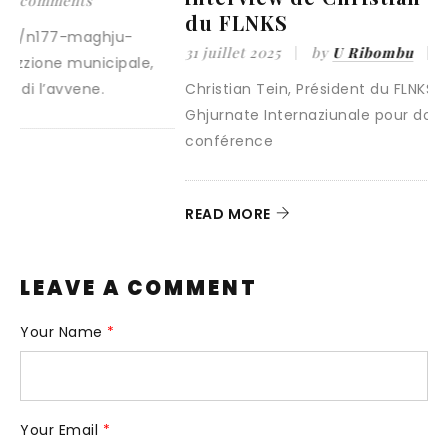
du FLNKS
2
31 juillet 2025
by
U Ribombu
0 comments
D
Christian Tein, Président du FLNKS, a choisi les
r
Ghjurnate Internaziunale pour donner sa première
conférence
R
READ MORE
LEAVE A COMMENT
Your Name
*
Your Email
*