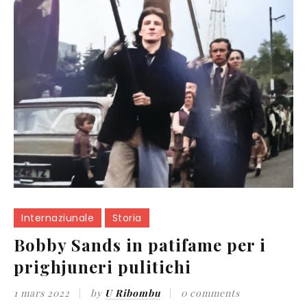
Internaziunale
Storia
Bobby Sands in patifame per i
prighjuneri pulitichi
1 mars 2022
by
U Ribombu
0 comments