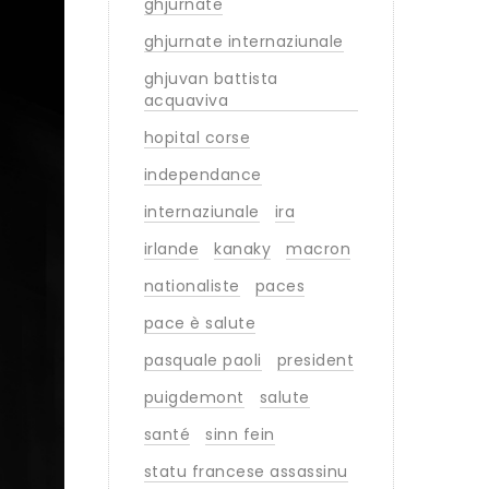
ghjurnate
ghjurnate internaziunale
ghjuvan battista
acquaviva
hopital corse
independance
internaziunale
ira
irlande
kanaky
macron
nationaliste
paces
pace è salute
pasquale paoli
president
puigdemont
salute
santé
sinn fein
statu francese assassinu