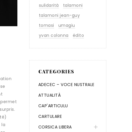
sulidarità
talamoni
talamoni jean-guy
tomasi
umagiu
yvan colonna
édito
CATEGORIES
mation
ADECEC – VOCE NUSTRALE
ose
nt
ATTUALITÀ
s permet
CAP'ARTICULU
urpris.
CARTULARE
ité)
 la
CORSICA LIBERA