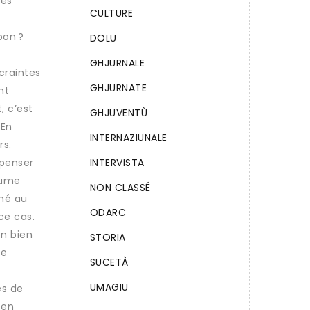
des
CULTURE
bon ?
DOLU
GHJURNALE
craintes
GHJURNATE
nt
, c’est
GHJUVENTÙ
 En
INTERNAZIUNALE
rs.
INTERVISTA
 penser
gume
NON CLASSÉ
gné au
ODARC
ce cas.
on bien
STORIA
se
SUCETÀ
UMAGIU
es de
 en