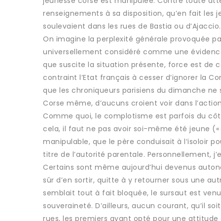
jeunesse corse est manipulée. Contre toute atten
renseignements à sa disposition, qu’en fait les 
soulevaient dans les rues de Bastia ou d’Ajaccio
On imagine la perplexité générale provoquée par
universellement considéré comme une évidence. “
que suscite la situation présente, force est de c
contraint l’Etat français à cesser d’ignorer la Co
que les chroniqueurs parisiens du dimanche ne s
Corse même, d’aucuns croient voir dans l’action
Comme quoi, le complotisme est parfois du côté
cela, il faut ne pas avoir soi-même été jeune (
manipulable, que le père conduisait à l’isoloir p
titre de l’autorité parentale. Personnellement,
Certains sont même aujourd’hui devenus autonomi
sûr d’en sortir, quitte à y retourner sous une a
semblait tout à fait bloquée, le sursaut est venu
souveraineté. D’ailleurs, aucun courant, qu’il so
rues, les premiers ayant opté pour une attitude