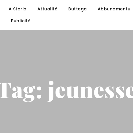
A Storia
Attualità
Buttega
Abbunamentu
u
Publicità
Tag: jeuness