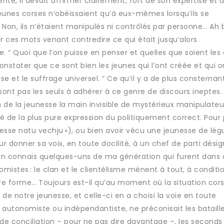
te, il devait affirmer clairement, fort de son expertise et 
jeunes corses n’obéissaient qu’à eux-mêmes lorsqu’ils se
. Non, ils n’étaient manipulés ni contrôlés par personne… Ah 
 ces mots venant contredire ce qui était jusqu’alors
 Quoi que l’on puisse en penser et quelles que soient les 
onstater que ce sont bien les jeunes qui l’ont créée et qui o
rse et le suffrage universel. “ Ce qu’il y a de plus consternant
ont pas les seuls à adhérer à ce genre de discours ineptes.
 de la jeunesse la main invisible de mystérieux manipulateu
 de la plus pure expression du politiquement correct. Pour
« esse natu vechju »), ou bien avoir vécu une jeunesse de lé
our donner sa voix, en toute docilité, à un chef de parti dési
 j’en connais quelques-uns de ma génération qui furent dans 
stes : le clan et le clientélisme mènent à tout, à conditi
utre forme… Toujours est-il qu’au moment où la situation cor
 de notre jeunesse, et celle-ci en a choisi la voie en toute
it autonomiste ou indépendantiste, ne préconisait les bataill
 de conciliation – pour ne pas dire davantage –, les seconds