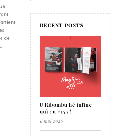
que
’ont
partient
RECENT POSTS
es
er de
au
U Ribombu hè infine
quì : u #177 !
6 mai 2026