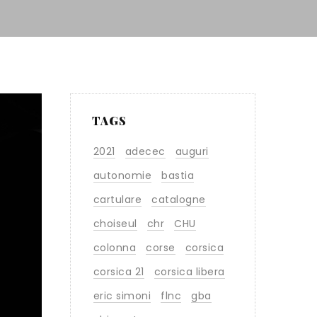
TAGS
2021
adecec
auguri
autonomie
bastia
cartulare
catalogne
choiseul
chr
CHU
colonna
corse
corsica
corsica 21
corsica libera
eric simoni
flnc
gba