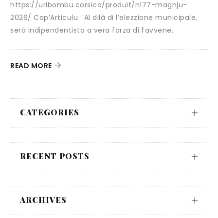
bu.corsica/produit/n177-maghju-
25 octobre 2025
lu : Al dilà di l’elezzione municipale,
ista a vera forza di l’avvene.
Il y a quelques moi
au débat public sous 
READ MORE
CATEGORIES
RECENT POSTS
ARCHIVES