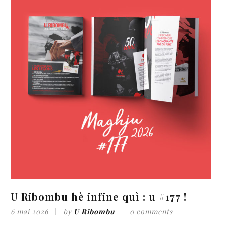
è infine quì : u #177 !
Sfida Nova :
français va-t
y
U Ribombu
0 comments
« caldoche » 