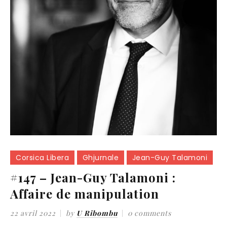
Corsica Libera
Ghjurnale
Jean-Guy Talamoni
#147 – Jean-Guy Talamoni :
Affaire de manipulation
22 avril 2022
by
U Ribombu
0 comments