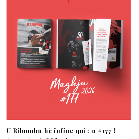
 hè infine quì : u #177 !
Sfida Nova 
français va-