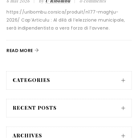
by
U Ribombu
0 comments
« caldoche »
ombu.corsica/produit/n177-maghju-
25 octobre 2025
culu : Al dilà di l’elezzione municipale,
entista a vera forza di l’avvene.
Il y a quelques m
au débat public sou
READ MORE
CATEGORIES
RECENT POSTS
ARCHIVES