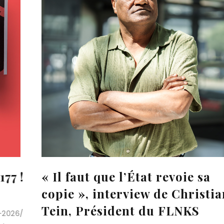
sa
Nouvelle-Calédonie : la
stian
rédemption de Manuel Vall
2 juin 2025
by
U Ribombu
0 commen