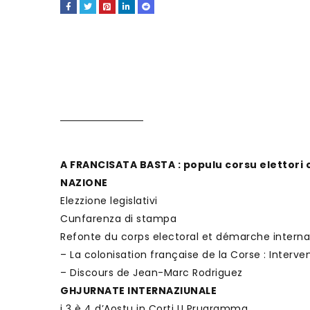
A FRANCISATA BASTA : populu corsu elettori 
NAZIONE
Elezzione legislativi
Cunfarenza di stampa
Refonte du corps electoral et démarche interna
– La colonisation française de la Corse : Inter
– Discours de Jean-Marc Rodriguez
GHJURNATE INTERNAZIUNALE
i 3 è 4 d’Aostu in Corti U Prugramma