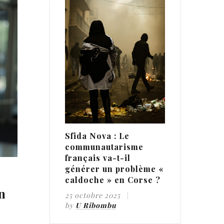
Sfida Nova : Le
communautarisme
français va-t-il
générer un problème «
Emprise mafieuse : la pieu
caldoche » en Corse ?
s ?
bleu blanc rouge (#172)
25 octobre 2025
by
U Ribombu
ts
6 mai 2025
by
U Ribombu
0 commen