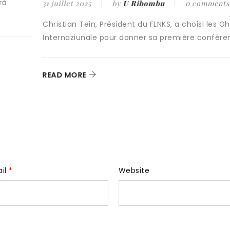
ments
Depuis toujours, Manuel Valls fait partie des
responsables parisiens qui ont été les plus 
 les Ghjurnate
onférence
READ MORE
ail
*
Website