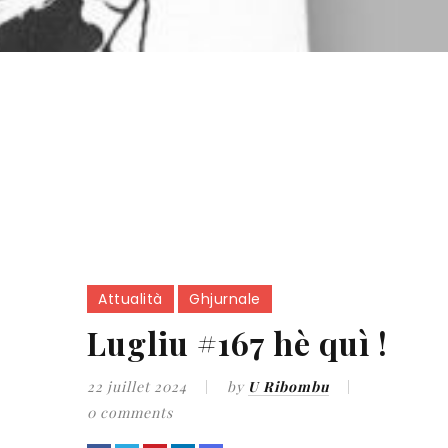
Attualità
Ghjurnale
Lugliu #167 hè quì !
22 juillet 2024
by
U Ribombu
0 comments