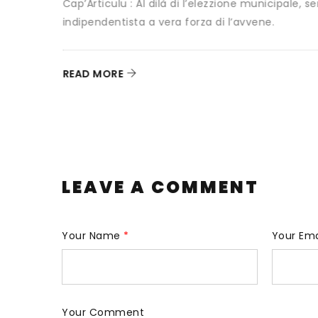
ale, serà
31 juillet 2025
by
U Ribombu
0 com
Christian Tein, Président du FLNKS, a choisi
Internaziunale pour donner sa première c
READ MORE
LEAVE A COMMENT
Your Name
*
Your Em
Your Comment