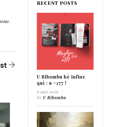
RECENT POSTS
nier.
st
U Ribombu hè infine
quì : u #177 !
6 mai 2026
by
U Ribombu