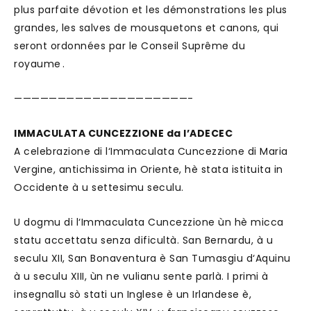
plus parfaite dévotion et les démonstrations les plus
grandes, les salves de mousquetons et canons, qui
seront ordonnées par le Conseil Suprême du
royaume .
————————————————————-
IMMACULATA CUNCEZZIONE da l’ADECEC
A celebrazione di l‘Immaculata Cuncezzione di Maria
Vergine, antichissima in Oriente, hè stata istituita in
Occidente à u settesimu seculu.
U dogmu di l‘Immaculata Cuncezzione ùn hè micca
statu accettatu senza dificultà. San Bernardu, à u
seculu XII, San Bonaventura è San Tumasgiu d‘Aquinu
à u seculu XIII, ùn ne vulianu sente parlà. I primi à
insegnallu sò stati un Inglese è un Irlandese è,