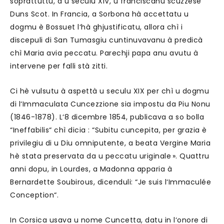
soprattuttu, à u seculu XIV, u franciscanu scuzzese
Duns Scot. In Francia, a Sorbona hà accettatu u
dogmu è Bossuet l‘hà ghjustificatu, allora chì i
discepuli di San Tumasgiu cuntinuvavanu à predicà
chì Maria avia peccatu. Parechji papa anu avutu à
intervene per falli stà zitti.
Ci hè vulsutu à aspettà u seculu XIX per chì u dogmu
di l‘Immaculata Cuncezzione sia impostu da Piu Nonu
(1846-1878). L‘8 dicembre 1854, publicava a so bolla
“Ineffabilis“ chì dicia : “Subitu cuncepita, per grazia è
privilegiu di u Diu omniputente, a beata Vergine Maria
hè stata preservata da u peccatu uriginale ». Quattru
anni dopu, in Lourdes, a Madonna apparia à
Bernardette Soubirous, dicenduli: “Je suis l‘Immaculée
Conception“.
In Corsica usava u nome Cuncetta, datu in l‘onore di