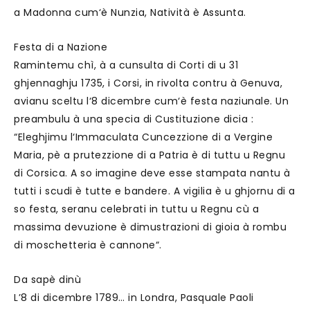
a Madonna cum‘è Nunzia, Natività è Assunta.
Festa di a Nazione
Ramintemu chì, à a cunsulta di Corti di u 31
ghjennaghju 1735, i Corsi, in rivolta contru à Genuva,
avianu sceltu l‘8 dicembre cum‘è festa naziunale. Un
preambulu à una specia di Custituzione dicia :
“Eleghjimu l‘Immaculata Cuncezzione di a Vergine
Maria, pè a prutezzione di a Patria è di tuttu u Regnu
di Corsica. A so imagine deve esse stampata nantu à
tutti i scudi è tutte e bandere. A vigilia è u ghjornu di a
so festa, seranu celebrati in tuttu u Regnu cù a
massima devuzione è dimustrazioni di gioia à rombu
di moschetteria è cannone“.
Da sapè dinù
L’8 di dicembre 1789… in Londra, Pasquale Paoli