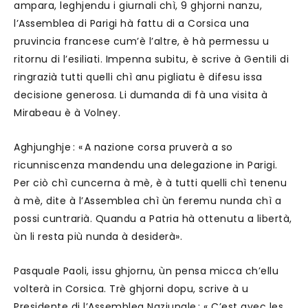
ampara, leghjendu i giurnali chì, 9 ghjorni nanzu,
l’Assemblea di Parigi hà fattu di a Corsica una
pruvincia francese cum’è l’altre, è hà permessu u
ritornu di l’esiliati. Impenna subitu, è scrive à Gentili di
ringrazià tutti quelli chì anu pigliatu è difesu issa
decisione generosa. Li dumanda di fà una visita à
Mirabeau è à Volney.
Aghjunghje : « A nazione corsa pruverà a so
ricunniscenza mandendu una delegazione in Parigi.
Per ciò chì cuncerna à mè, è à tutti quelli chì tenenu
à mè, dite à l’Assemblea chì ùn feremu nunda chì a
possi cuntrarià. Quandu a Patria hà ottenutu a libertà,
ùn li resta più nunda à desiderà».
Pasquale Paoli, issu ghjornu, ùn pensa micca ch’ellu
volterà in Corsica. Trè ghjorni dopu, scrive à u
Presidente di l’Assemblea Naziunale : « C’est avec les