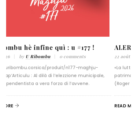
ALERIA, u 21 e 22 d’aostu di 1975
22 août 2025
by
U Ribombu
0 comments
«La lutte contemporaine pour la défense du
,
patrimoine a réellement commencé ce jour-là »
(Roger Simoni)
READ MORE