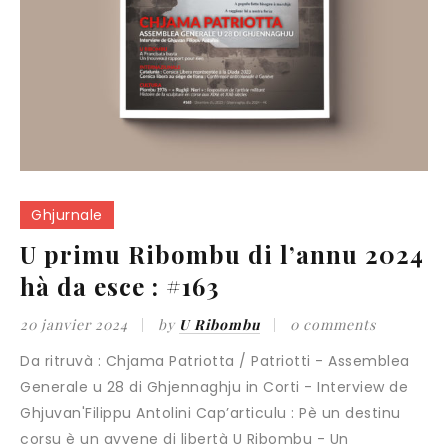
Ghjurnale
U primu Ribombu di l’annu 2024
hà da esce : #163
20 janvier 2024
by
U Ribombu
0 comments
Da ritruvà : Chjama Patriotta / Patriotti - Assemblea
Generale u 28 di Ghjennaghju in Corti - Interview de
Ghjuvan'Filippu Antolini Cap’articulu : Pè un destinu
corsu è un avvene di libertà U Ribombu - Un