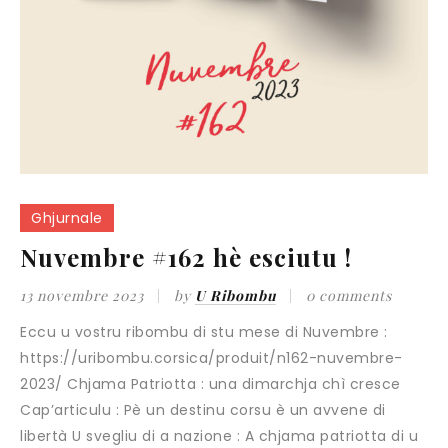
Ghjurnale
Nuvembre #162 hè esciutu !
13 novembre 2023
by
U Ribombu
0 comments
Eccu u vostru ribombu di stu mese di Nuvembre :
https://uribombu.corsica/produit/n162-nuvembre-
2023/ Chjama Patriotta : una dimarchja chì cresce
Cap’articulu : Pè un destinu corsu è un avvene di
libertà U svegliu di a nazione : A chjama patriotta di u