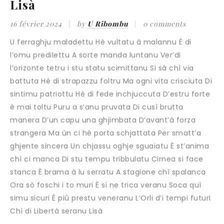
Lisà
16 février 2024
by
U Ribombu
0 comments
U ferraghju maladettu Hè vultatu à malannu È di
l’omu predilettu A sorte manda luntanu Ver’di
l’orizonte tetru i stu statu scimittanu Si sà chì via
battuta Hè di strapazzu foltru Ma ogni vita crisciuta Di
sintimu patriottu Hè di fede inchjuccuta D’estru forte
è mai toltu Puru a s’anu pruvata Di cusì brutta
manera D’un capu una ghjimbata D’avant’à forza
strangera Ma ùn ci hè porta schjattata Per smatt’a
ghjente sincera Un chjassu oghje sguaiatu È st’anima
chì ci manca Di stu tempu tribbulatu Cirnea si face
stanca È brama à lu serratu A stagione chì spalanca
Ora sò foschi i to muri È si ne trica veranu Soca quì
simu sicuri È più prestu veneranu L’Orli d’i tempi futuri
Chì di Libertà seranu Lisà