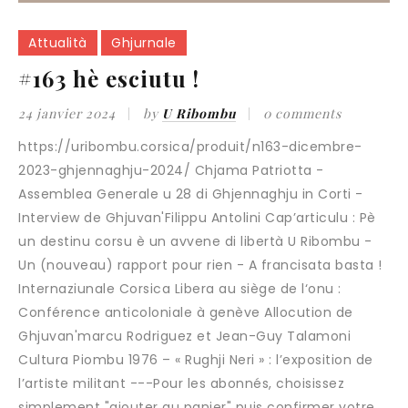
Attualità
Ghjurnale
#163 hè esciutu !
24 janvier 2024
by
U Ribombu
0 comments
https://uribombu.corsica/produit/n163-dicembre-
2023-ghjennaghju-2024/ Chjama Patriotta -
Assemblea Generale u 28 di Ghjennaghju in Corti -
Interview de Ghjuvan'Filippu Antolini Cap’articulu : Pè
un destinu corsu è un avvene di libertà U Ribombu -
Un (nouveau) rapport pour rien - A francisata basta !
Internaziunale Corsica Libera au siège de l‘onu :
Conférence anticoloniale à genève Allocution de
Ghjuvan'marcu Rodriguez et Jean-Guy Talamoni
Cultura Piombu 1976 – « Rughji Neri » : l’exposition de
l’artiste militant ---Pour les abonnés, choisissez
simplement "ajouter au panier" puis confirmer votre