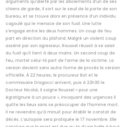
arguments qu’alerté par les aboiements d’un de ses
chiens de garde, il sort sur le seuil de la porte de son
bureau, et se trouve alors en présence d’un individu
cagoulé qui le menace de son fusil. Une lutte
s’engage entre les deux hommes. Un coup de feu
part en direction du plafond. Malgré un violent coup
asséné par son agresseur, Roussel réussit à se saisir
du fusil qu’il tient à deux mains. Un second coup de
feu, mortel celui-là part de l’arme de la victime. La
version devient sans autre forme de procès la version
officielle. À 22 heures, le procureur Bot et le
commissaire Dragacci arrivent, puis à 22h30 le
Docteur Nicolaï, il soigne Roussel « pour une
égratignure à un pouce », invoquant des urgences il
quitte les lieux sans se préoccuper de l’homme mort.
Il ne reviendra qu’à minuit pour établir le constat de
décès. L’autopsie sera pratiquée le 17 novembre. Elle
conclura que la mort est due au tir d’une balle à bout