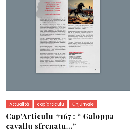
Attualità
cap'articulu
Ghjurnale
Cap’Articulu #167 : “ Galoppa
cavallu sfrenatu…”