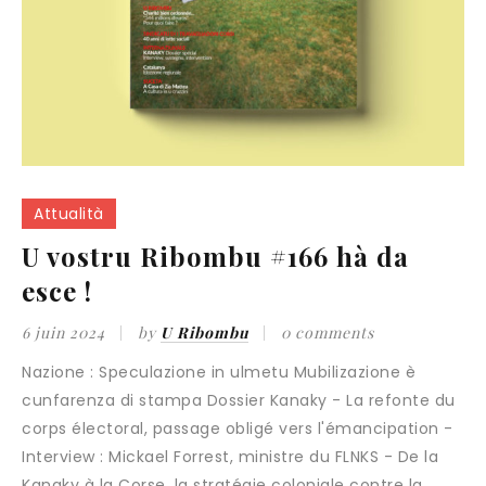
Attualità
U vostru Ribombu #166 hà da
esce !
6 juin 2024
by
U Ribombu
0 comments
Nazione : Speculazione in ulmetu Mubilizazione è
cunfarenza di stampa Dossier Kanaky - La refonte du
corps électoral, passage obligé vers l'émancipation -
Interview : Mickael Forrest, ministre du FLNKS - De la
Kanaky à la Corse, la stratégie coloniale contre la