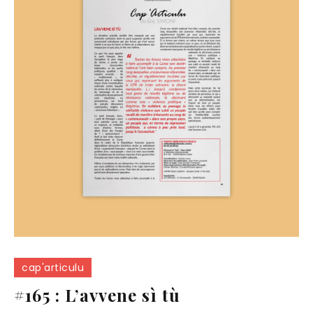
cap'articulu
#165 : L’avvene sì tù