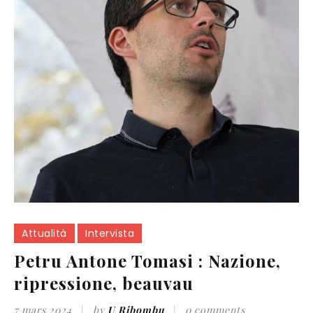
Attualità
Intervista
Petru Antone Tomasi : Nazione,
ripressione, beauvau
7 mars 2024
by
U Ribombu
0 comments