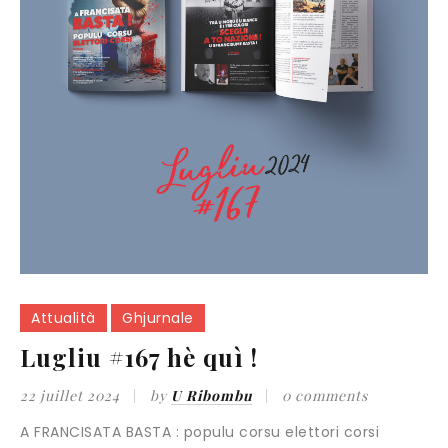
Attualità
Ghjurnale
Lugliu #167 hè quì !
22 juillet 2024
by
U Ribombu
0 comments
A FRANCISATA BASTA : populu corsu elettori corsi