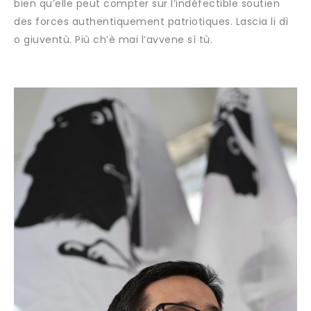
bien qu’elle peut compter sur l’indéfectible soutien
des forces authentiquement patriotiques. Lascia li dì
o giuventù. Più ch’è mai l’avvene sì tù.