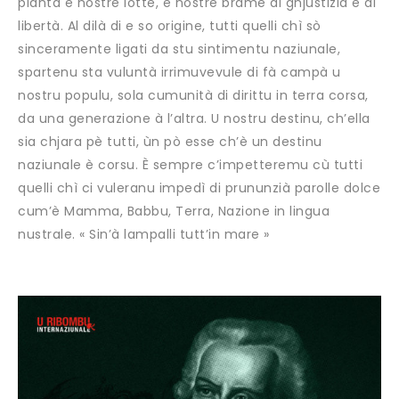
piantà e nostre lotte, e nostre brame di ghjustizia è di
libertà. Al dilà di e so origine, tutti quelli chì sò
sinceramente ligati da stu sintimentu naziunale,
spartenu sta vuluntà irrimuvevule di fà campà u
nostru populu, sola cumunità di dirittu in terra corsa,
da una generazione à l’altra. U nostru destinu, ch’ella
sia chjara pè tutti, ùn pò esse ch’è un destinu
naziunale è corsu. È sempre c’impetteremu cù tutti
quelli chì ci vuleranu impedì di prununzià parolle dolce
cum’è Mamma, Babbu, Terra, Nazione in lingua
nustrale. « Sin’à lampalli tutt’in mare »