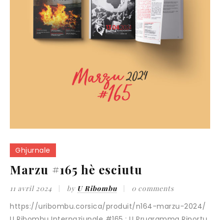
Ghjurnale
Marzu #165 hè esciutu
11 avril 2024
by
U Ribombu
0 comments
https://uribombu.corsica/produit/n164-marzu-2024/
U Ribombu Internaziunale #165 : U Prugramma Riportu