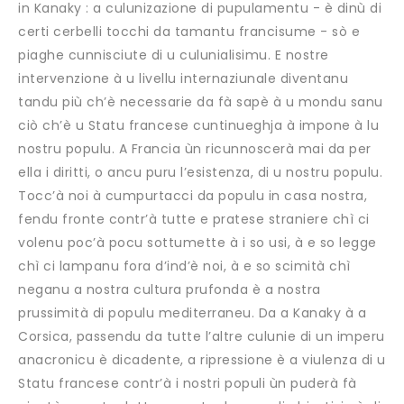
in Kanaky : a culunizazione di pupulamentu - è dinù di
certi cerbelli tocchi da tamantu francisume - sò e
piaghe cunnisciute di u culunialisimu. E nostre
intervenzione à u livellu internaziunale diventanu
tandu più ch’è necessarie da fà sapè à u mondu sanu
ciò ch’è u Statu francese cuntinueghja à impone à lu
nostru populu. A Francia ùn ricunnoscerà mai da per
ella i diritti, o ancu puru l’esistenza, di u nostru populu.
Tocc’à noi à cumpurtacci da populu in casa nostra,
fendu fronte contr’à tutte e pratese straniere chì ci
volenu poc’à pocu sottumette à i so usi, à e so legge
chì ci lampanu fora d’ind’è noi, à e so scimità chì
neganu a nostra cultura prufonda è a nostra
prussimità di populu mediterraneu. Da a Kanaky à a
Corsica, passendu da tutte l’altre culunie di un imperu
anacronicu è dicadente, a ripressione è a viulenza di u
Statu francese contr’à i nostri populi ùn puderà fà