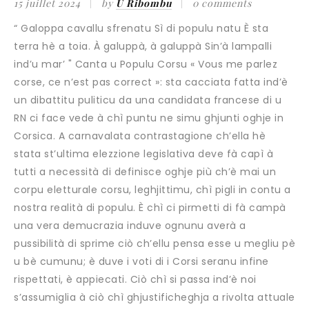
15 juillet 2024
by
U Ribombu
0 comments
“ Galoppa cavallu sfrenatu Sì di populu natu È sta
terra hè a toia. À galuppà, à galuppà Sin’à lampalli
ind’u mar’ " Canta u Populu Corsu « Vous me parlez
corse, ce n’est pas correct »: sta cacciata fatta ind’è
un dibattitu puliticu da una candidata francese di u
RN ci face vede à chì puntu ne simu ghjunti oghje in
Corsica. A carnavalata contrastagione ch’ella hè
stata st’ultima elezzione legislativa deve fà capì à
tutti a necessità di definisce oghje più ch’è mai un
corpu eletturale corsu, leghjittimu, chì pigli in contu a
nostra realità di populu. È chì ci pirmetti di fà campà
una vera demucrazia induve ognunu averà a
pussibilità di sprime ciò ch’ellu pensa esse u megliu pè
u bè cumunu; è duve i voti di i Corsi seranu infine
rispettati, è appiecati. Ciò chì si passa ind’è noi
s’assumiglia à ciò chì ghjustificheghja a rivolta attuale