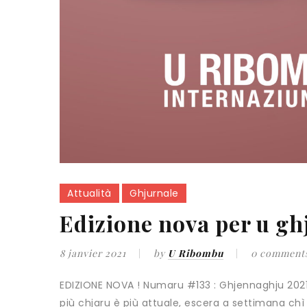
Attualità
Ghjurnale
Edizione nova per u gh
8 janvier 2021
by
U Ribombu
0 comment
EDIZIONE NOVA ! Numaru #133 : Ghjennaghju 2021 
più chjaru è più attuale, escera a settimana chì 