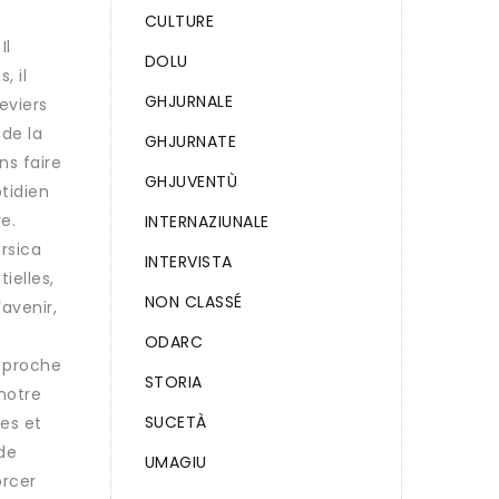
CULTURE
Il
DOLU
, il
GHJURNALE
eviers
 de la
GHJURNATE
ns faire
GHJUVENTÙ
tidien
e.
INTERNAZIUNALE
rsica
INTERVISTA
ielles,
NON CLASSÉ
avenir,
ODARC
n proche
STORIA
notre
SUCETÀ
ues et
de
UMAGIU
orcer