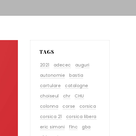
TAGS
2021
adecec
auguri
autonomie
bastia
cartulare
catalogne
choiseul
chr
CHU
colonna
corse
corsica
corsica 21
corsica libera
eric simoni
flnc
gba