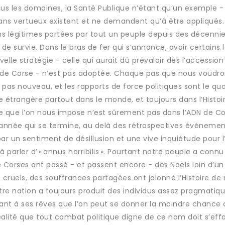
us les domaines, la Santé Publique n’étant qu’un exemple -
plans vertueux existent et ne demandent qu’à être appliqués. 
ns légitimes portées par tout un peuple depuis des décennies
de survie. Dans le bras de fer qui s’annonce, avoir certains l
elle stratégie - celle qui aurait dû prévaloir dès l’accession
e de Corse - n’est pas adoptée. Chaque pas que nous voudro
 pas nouveau, et les rapports de force politiques sont le quo
e étrangère partout dans le monde, et toujours dans l’Histoir
ème que l’on nous impose n’est sûrement pas dans l’ADN de Co
 L’année qui se termine, au delà des rétrospectives événement
un sentiment de désillusion et une vive inquiétude pour l’
 parler d’ « annus horribilis ». Pourtant notre peuple a connu
e Corses ont passé - et passent encore - des Noëls loin d’u
cruels, des souffrances partagées ont jalonné l’Histoire de 
otre nation a toujours produit des individus assez pragmatiq
çant à ses rêves que l’on peut se donner la moindre chance 
réalité que tout combat politique digne de ce nom doit s’eff