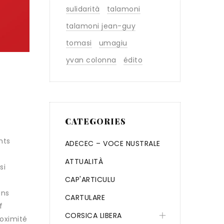
sulidarità
talamoni
talamoni jean-guy
tomasi
umagiu
yvan colonna
édito
CATEGORIES
nts
ADECEC – VOCE NUSTRALE
ATTUALITÀ
si
CAP'ARTICULU
ans
CARTULARE
f
CORSICA LIBERA
roximité