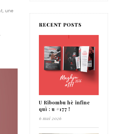
nt, une
RECENT POSTS
.
U Ribombu hè infine
quì : u #177 !
6 mai 2026