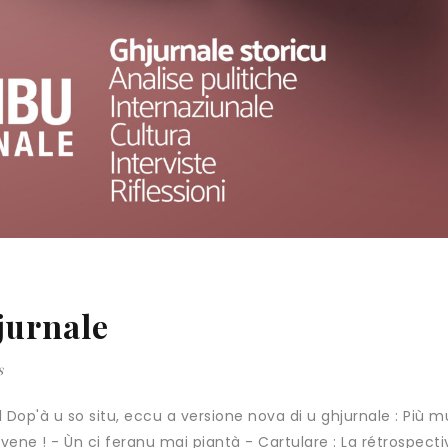
jurnale
s
Dop'à u so situ, eccu a versione nova di u ghjurnale : Più 
vene ! - Ùn ci feranu mai piantà - Cartulare : La rétrospect