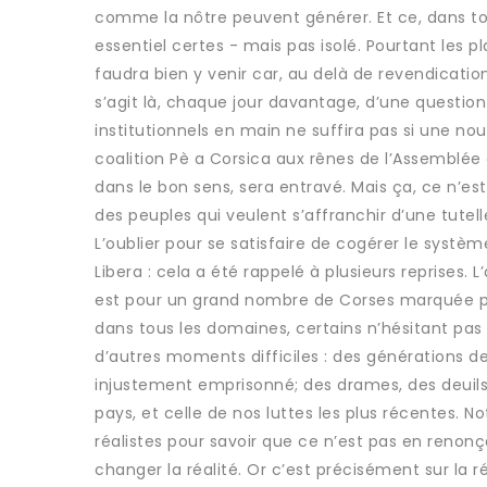
comme la nôtre peuvent générer. Et ce, dans to
essentiel certes - mais pas isolé. Pourtant les 
faudra bien y venir car, au delà de revendicatio
s’agit là, chaque jour davantage, d’une question 
institutionnels en main ne suffira pas si une nouv
coalition Pè a Corsica aux rênes de l’Assemblé
dans le bon sens, sera entravé. Mais ça, ce n’est
des peuples qui veulent s’affranchir d’une tutell
L’oublier pour se satisfaire de cogérer le syst
Libera : cela a été rappelé à plusieurs reprises.
est pour un grand nombre de Corses marquée par 
dans tous les domaines, certains n’hésitant pas à
d’autres moments difficiles : des générations d
injustement emprisonné; des drames, des deuils 
pays, et celle de nos luttes les plus récentes. N
réalistes pour savoir que ce n’est pas en renon
changer la réalité. Or c’est précisément sur la 