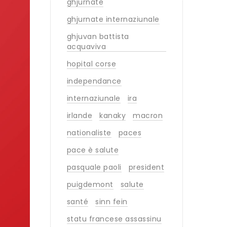
ghjurnate
ghjurnate internaziunale
ghjuvan battista
acquaviva
hopital corse
independance
internaziunale
ira
irlande
kanaky
macron
nationaliste
paces
pace è salute
pasquale paoli
president
puigdemont
salute
santé
sinn fein
statu francese assassinu