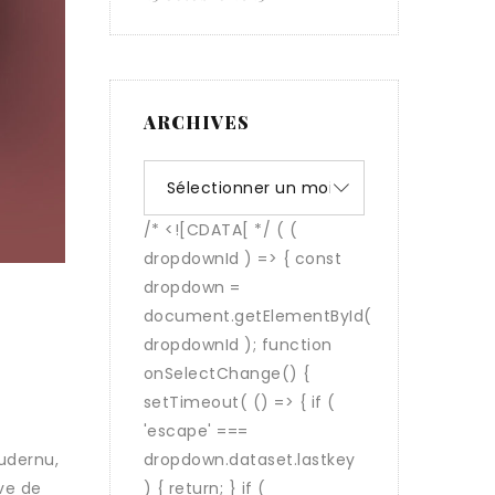
ARCHIVES
Archives
mudernu,
ive de