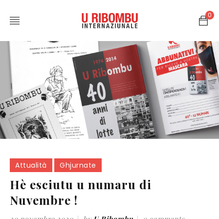
0
Attualità
Ghjurnate
Hè esciutu u numaru di
Nuvembre !
20 novembre 2020
by
U Ribombu
0 comments