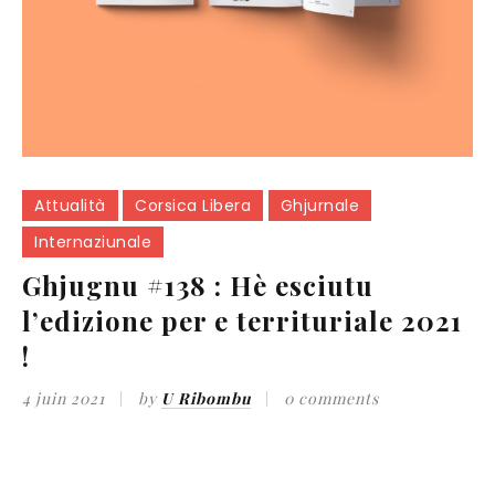
Attualità
Corsica Libera
Ghjurnale
Internaziunale
Ghjugnu #138 : Hè esciutu
l’edizione per e territuriale 2021
!
4 juin 2021
by
U Ribombu
0 comments