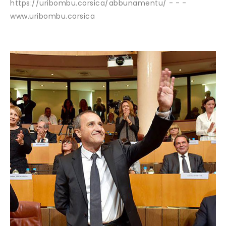
https://uribombu.corsica/abbunamentu/ - - -
www.uribombu.corsica