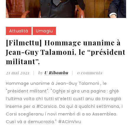
Attualità
Umagiu
[Filmettu] Hommage unanime à
Jean-Guy Talamoni, le “président
militant”.
21 mai 2021
by
U Ribombu
0 comments
Hommage unanime à Jean-Guy Talamoni , le
"président militant". "Oghje si gira una pagina : ghjè
l’ultima volta chì tutti st’eletti custì anu da travaglià
inseme per a #Corsica. Da quì à qualchì settimana, i
Corsi sceglieranu i novi membri di a so Assemblea.
Cusì và a demucrazia." #ACinVivu