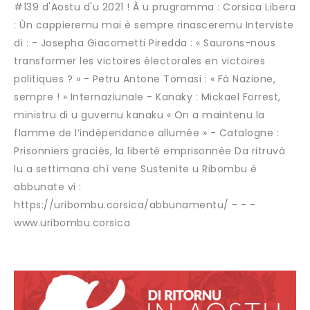
#139 d'Aostu d'u 2021 ! À u prugramma : Corsica Libera
: Ùn cappieremu mai è sempre rinasceremu Interviste
di : - Josepha Giacometti Piredda : « Saurons-nous
transformer les victoires électorales en victoires
politiques ? » - Petru Antone Tomasi : « Fà Nazione,
sempre ! » Internaziunale - Kanaky : Mickael Forrest,
ministru di u guvernu kanaku « On a maintenu la
flamme de l’indépendance allumée » - Catalogne :
Prisonniers graciés, la liberté emprisonnée Da ritruvà
lu a settimana chì vene Sustenite u Ribombu è
abbunate vi :
https://uribombu.corsica/abbunamentu/ - - -
www.uribombu.corsica