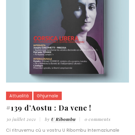
Attualità
Ghjurnale
#139 d’Aostu : Da vene !
30 juillet 2021
by
U Ribombu
0 comments
Ci ritruvemu cù u vostru U Ribombu Internaziunale