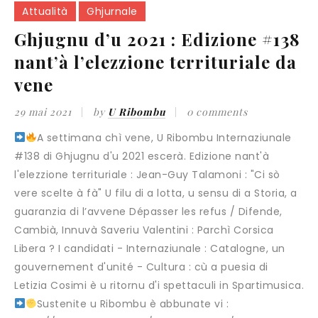
Attualità
Ghjurnale
Ghjugnu d’u 2021 : Edizione #138
nant’à l’elezzione territuriale da
vene
29 mai 2021
by
U Ribombu
0 comments
A settimana chì vene, U Ribombu Internaziunale
#138 di Ghjugnu d'u 2021 escerà. Edizione nant'à
l'elezzione territuriale : Jean-Guy Talamoni : "Ci sò
vere scelte à fà" U filu di a lotta, u sensu di a Storia, a
guaranzia di l’avvene Dépasser les refus / Difende,
Cambià, Innuvà Saveriu Valentini : Parchì Corsica
Libera ? I candidati - Internaziunale : Catalogne, un
gouvernement d'unité - Cultura : cù a puesia di
Letizia Cosimi è u ritornu d'i spettaculi in Spartimusica.
Sustenite u Ribombu è abbunate vi :