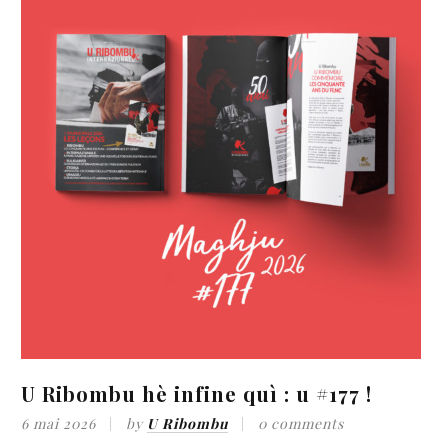
U Ribombu hè infine quì : u #177 !
f
6 mai 2026
by
U Ribombu
0 comments
«