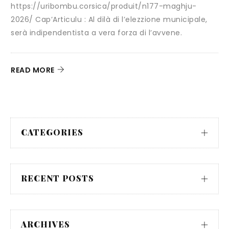
https://uribombu.corsica/produit/n177-maghju-
2
du
2026/ Cap’Articulu : Al dilà di l’elezzione municipale,
serà indipendentista a vera forza di l’avvene.
I
a
READ MORE
R
CATEGORIES
RECENT POSTS
ARCHIVES