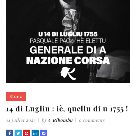
Storia
14 di Lugliu : iè, quellu di u 1755 !
14 juillet 2023
by
U Ribombu
0 comments