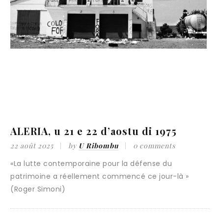
ée
ALERIA, u 21 e 22 d’aostu di 1975
U
22 août 2025
by
U Ribombu
0 comments
1
«La lutte contemporaine pour la défense du
patrimoine a réellement commencé ce jour-là »
(Roger Simoni)
R