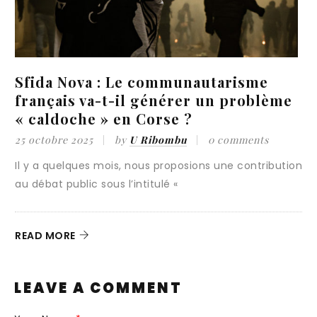
autarisme
A SFIDA NOVA : De l’auton
 un problème
une stratégie de souverain
28 mars 2025
by
U Ribombu
0 co
0 comments
Au seuil de cette nouvelle année, force
ons une contribution
constater que les espoirs, nourris par
READ MORE
LEAVE A COMMENT