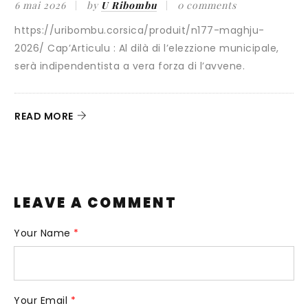
français va-t-il générer un
mments
« caldoche » en Corse ?
n177-maghju-
25 octobre 2025
by
U Ribombu
0 c
zione municipale,
l’avvene.
Il y a quelques mois, nous proposions un
au débat public sous l’intitulé «
READ MORE
LEAVE A COMMENT
Your Name
*
Your Email
*