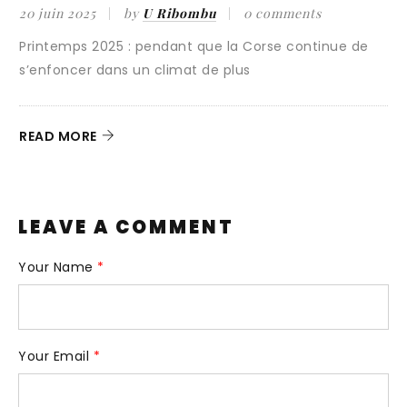
025
by
U Ribombu
0 comments
15 juillet 2024
 2025 : pendant que la Corse continue de
“ Galoppa cav
r dans un climat de plus
terra hè a toi
RE
READ MORE
LEAVE A COMMENT
Your Name
*
Your Email
*