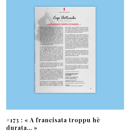
 « A francisata troppu hè
Cap’Artic
… »
sfrenatu