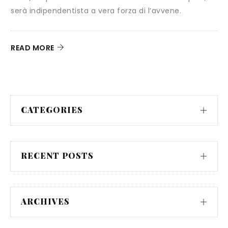
l’avvene.
Christian Tein, Président du FLNKS, a chois
Ghjurnate Internaziunale pour donner s
conférence
READ MORE
CATEGORIES
RECENT POSTS
ARCHIVES