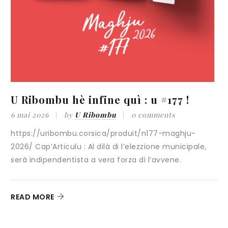
U Ribombu hè infine quì : u #177 !
«
i
6 mai 2026
by
U Ribombu
0 comments
https://uribombu.corsica/produit/n177-maghju-
3
2026/ Cap’Articulu : Al dilà di l’elezzione municipale,
serà indipendentista a vera forza di l’avvene.
C
G
c
READ MORE
R