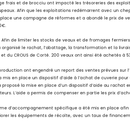
e frais et de brocciu ont impacté les trésoreries des exploi
oupeaux. Afin que les exploitations redémarrent avec un che
en place une campagne de réformes et a abondé le prix de v
0€.
 : Afin de limiter les stocks de veaux et de fromages fermiers
rganisé le rachat, l’abattage, la transformation et la livra
s et du CROUS de Corté. 200 veaux ont ainsi été achetés à 5
r la production ont engendré un report des ventes prévues sur 
a mis en place un dispositif d’aide à l’achat de cuverie pour
roposé la mise en place d’un dispositif d’aide au rachat e
teurs. L’aide a permis de compenser en partie les prix d’ach
gramme d’accompagnement spécifique a été mis en place afin
liorer les équipements de récolte, avec un taux de finance