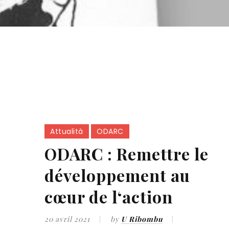
Attualità
ODARC
ODARC : Remettre le
développement au
cœur de l‘action
20 avril 2021
by
U Ribombu