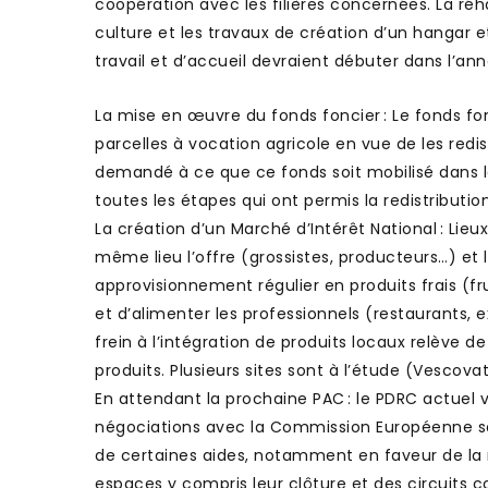
coopération avec les filières concernées. La réhab
culture et les travaux de création d’un hangar 
travail et d’accueil devraient débuter dans l’ann
La mise en œuvre du fonds foncier : Le fonds fon
parcelles à vocation agricole en vue de les redi
demandé à ce que ce fonds soit mobilisé dans l
toutes les étapes qui ont permis la redistributio
La création d’un Marché d’Intérêt National : Lieu
même lieu l’offre (grossistes, producteurs…) e
approvisionnement régulier en produits frais (fru
et d’alimenter les professionnels (restaurants, 
frein à l’intégration de produits locaux relève de
produits. Plusieurs sites sont à l’étude (Vescovat
En attendant la prochaine PAC : le PDRC actuel v
négociations avec la Commission Européenne so
de certaines aides, notamment en faveur de la m
espaces y compris leur clôture et des circuits c