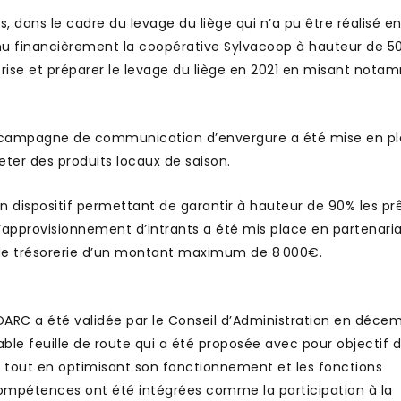
aies, dans le cadre du levage du liège qui n’a pu être réalisé e
u financièrement la coopérative Sylvacoop à hauteur de 5
crise et préparer le levage du liège en 2021 en misant not
e campagne de communication d’envergure a été mise en pl
ter des produits locaux de saison.
 dispositif permettant de garantir à hauteur de 90% les pr
d’approvisionnement d’intrants a été mis place en partenari
de trésorerie d’un montant maximum de 8 000€.
DARC a été validée par le Conseil d’Administration en déce
table feuille de route qui a été proposée avec pour objectif 
 tout en optimisant son fonctionnement et les fonctions
ompétences ont été intégrées comme la participation à la