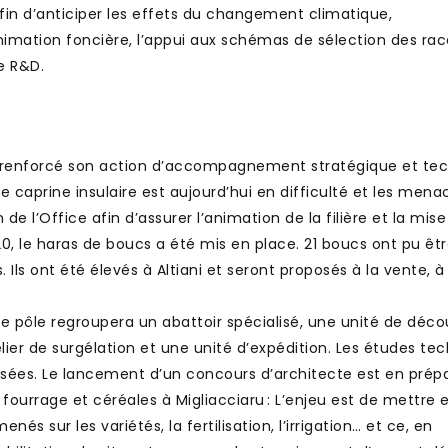
afin d’anticiper les effets du changement climatique,
imation foncière, l’appui aux schémas de sélection des rac
e R&D.
C a renforcé son action d’accompagnement stratégique et te
ace caprine insulaire est aujourd’hui en difficulté et les men
 l’Office afin d’assurer l’animation de la filière et la mise
0, le haras de boucs a été mis en place. 21 boucs ont pu êt
 Ils ont été élevés à Altiani et seront proposés à la vente, à
Ce pôle regroupera un abattoir spécialisé, une unité de déc
lier de surgélation et une unité d’expédition. Les études te
isées. Le lancement d’un concours d’architecte est en prépa
fourrage et céréales à Migliacciaru : L’enjeu est de mettre 
s sur les variétés, la fertilisation, l’irrigation… et ce, en