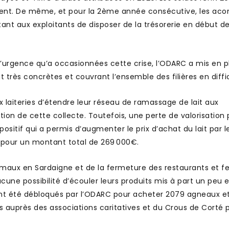
ement. De même, et pour la 2ème année consécutive, les ac
ant aux exploitants de disposer de la trésorerie en début d
 d’urgence qu’a occasionnées cette crise, l’ODARC a mis en 
s concrètes et couvrant l’ensemble des filières en diffic
 laiteries d’étendre leur réseau de ramassage de lait aux
tion de cette collecte. Toutefois, une perte de valorisation 
ositif qui a permis d’augmenter le prix d’achat du lait par l
e, pour un montant total de 269 000€.
nimaux en Sardaigne et de la fermeture des restaurants et 
cune possibilité d’écouler leurs produits mis à part un peu 
ont été débloqués par l’ODARC pour acheter 2079 agneaux e
és auprès des associations caritatives et du Crous de Corté 