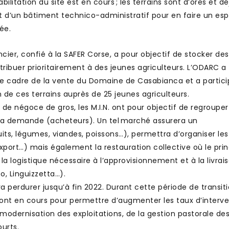
ilitation du site est en cours ; les terrains sont d’ores et d
et d’un bâtiment technico-administratif pour en faire un es
ée.
cier, confié à la SAFER Corse, a pour objectif de stocker des
stribuer prioritairement à des jeunes agriculteurs. L’ODARC a
e cadre de la vente du Domaine de Casabianca et a partici
n de ces terrains auprès de 25 jeunes agriculteurs.
x de négoce de gros, les M.I.N. ont pour objectif de regrouper
t la demande (acheteurs). Un tel marché assurera un
its, légumes, viandes, poissons…), permettra d’organiser les 
export…) mais également la restauration collective où le prin
 la logistique nécessaire à l’approvisionnement et à la livrai
o, Linguizzetta…).
a perdurer jusqu’à fin 2022. Durant cette période de transiti
nt en cours pour permettre d’augmenter les taux d’interve
odernisation des exploitations, de la gestion pastorale de
ourts.