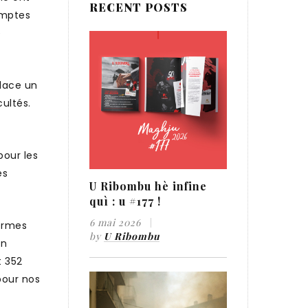
RECENT POSTS
omptes
e
place un
ultés.
pour les
es
U Ribombu hè infine
quì : u #177 !
6 mai 2026
fermes
by
U Ribombu
en
t 352
pour nos