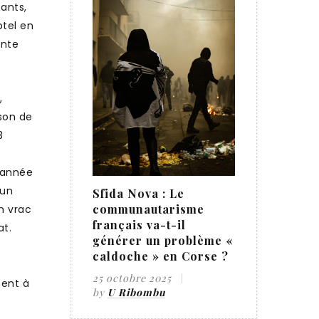
tants,
ptel en
ente
,
ison de
3
l’année
 un
Sfida Nova : Le
communautarisme
n vrac
français va-t-il
at.
générer un problème «
caldoche » en Corse ?
25 octobre 2025
ment à
by
U Ribombu