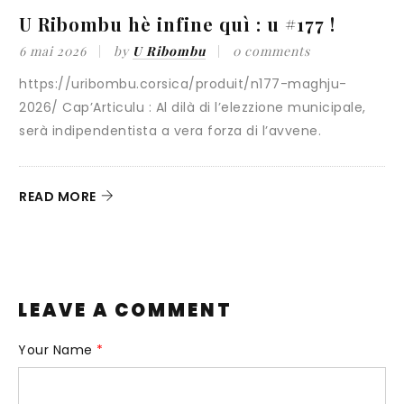
U Ribombu hè infine quì : u #177 !
«
i
6 mai 2026
by
U Ribombu
0 comments
https://uribombu.corsica/produit/n177-maghju-
3
2026/ Cap’Articulu : Al dilà di l’elezzione municipale,
serà indipendentista a vera forza di l’avvene.
C
G
c
READ MORE
R
LEAVE A COMMENT
Your Name
*