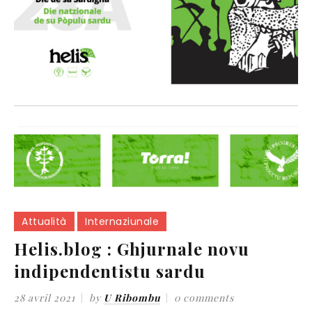
Attualità
Internaziunale
Helis.blog : Ghjurnale novu
indipendentistu sardu
28 avril 2021
by
U Ribombu
0 comments