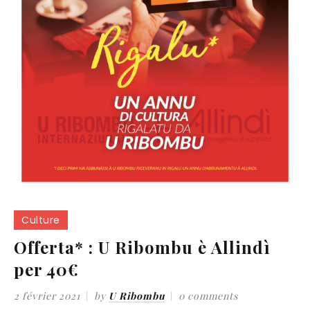
Culture
Offerta* : U Ribombu è Allindì
per 40€
2 février 2021
by
U Ribombu
0 comments