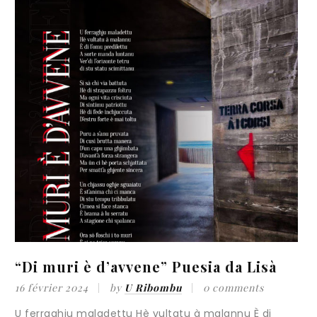
“Di muri è d’avvene” Puesia da Lisà
f
16 février 2024
by
U Ribombu
0 comments
1
U ferraghju maladettu Hè vultatu à malannu È di