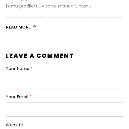
l’omu predilettu A sorte manda luntanu
D
g
READ MORE
R
LEAVE A COMMENT
Your Name
*
Your Email
*
Website