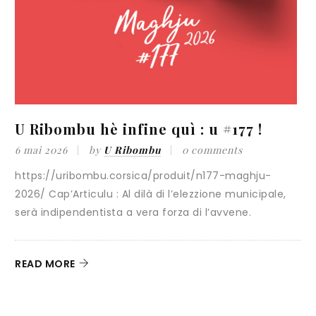
U Ribombu hè infine quì : u #177 !
«
i
6 mai 2026
by
U Ribombu
0 comments
https://uribombu.corsica/produit/n177-maghju-
3
2026/ Cap’Articulu : Al dilà di l’elezzione municipale,
serà indipendentista a vera forza di l’avvene.
C
G
c
READ MORE
R