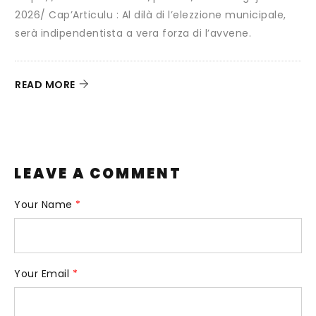
3
2026/ Cap’Articulu : Al dilà di l’elezzione municipale,
serà indipendentista a vera forza di l’avvene.
C
G
c
READ MORE
R
LEAVE A COMMENT
Your Name
*
Your Email
*