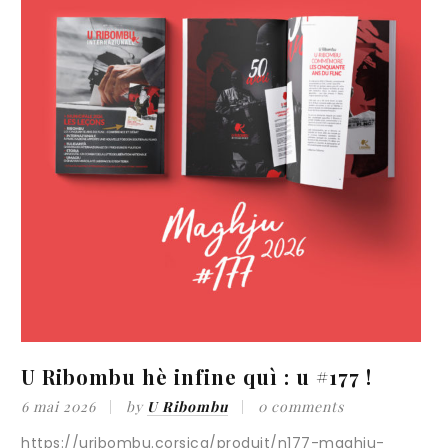
U Ribombu hè infine quì : u #177 !
«
i
6 mai 2026
by
U Ribombu
0 comments
https://uribombu.corsica/produit/n177-maghju-