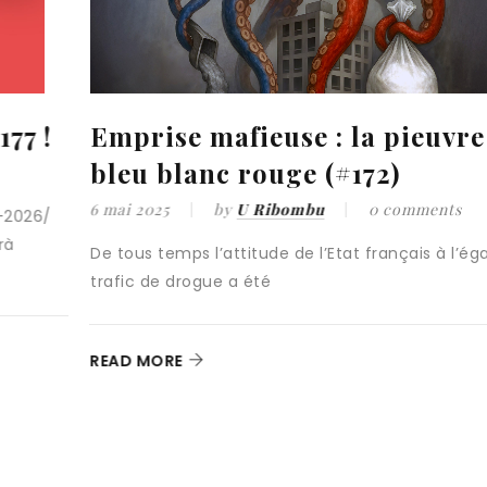
vre
A SFIDA NOVA : De l’auton
à une stratégie de souverai
s
28 mars 2025
by
U Ribombu
0 comme
l’égard du
Au seuil de cette nouvelle année, force est d
constater que les espoirs, nourris par
READ MORE