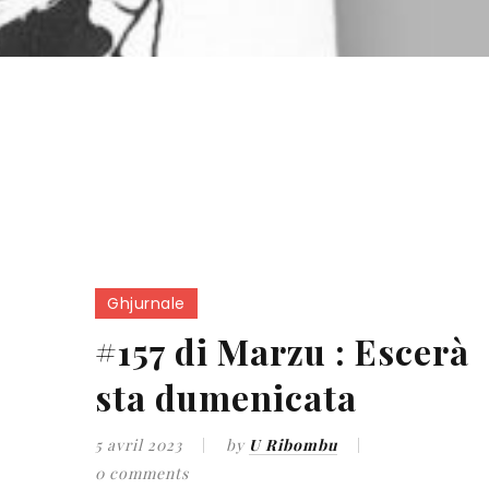
Ghjurnale
#157 di Marzu : Escerà
sta dumenicata
5 avril 2023
by
U Ribombu
0 comments