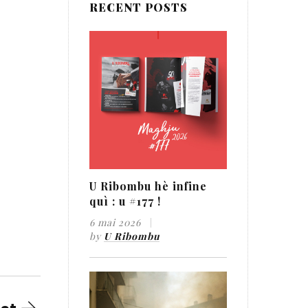
RECENT POSTS
U Ribombu hè infine
quì : u #177 !
6 mai 2026
by
U Ribombu