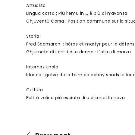
Attualità
Lingua corsa : Più l’emu in … è più ci n’avanza
Ghjuventù Corsa : Position commune sur la situa
Storia
Fred Scamaroni : héros et martyr pour la défense
Ghjurnate di i dritti di e donne : L‘ottu di marzu
Internaziunale
Irlande : grève de la faim de bobby sands le 1er 
Cultura
Felì, à voline più esciuta di u dischettu novu