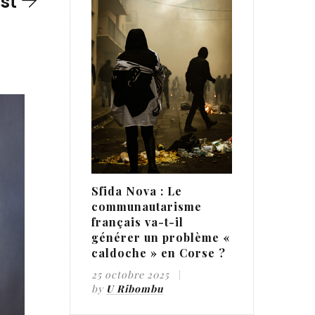
st
Sfida Nova : Le
communautarisme
français va-t-il
générer un problème «
caldoche » en Corse ?
25 octobre 2025
by
U Ribombu