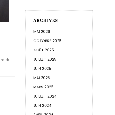
ARCHIVES
omisme
De l’assimilation à la dispar
MAI 2026
neté
l’exemple français par Jean-
OCTOBRE 2025
Michel Brun
nts
AOÛT 2025
28 juillet 2024
by
U Ribombu
0 comme
JUILLET 2025
e
“ L’assimilation, par sa fonction de destructio
JUIN 2025
cultures locales a été un instrument d’abrut
MAI 2025
MARS 2025
READ MORE
JUILLET 2024
JUIN 2024
AVRIL 2024