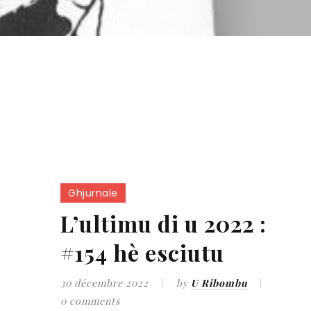
Ghjurnale
L’ultimu di u 2022 :
#154 hè esciutu
30 décembre 2022
by
U Ribombu
0 comments