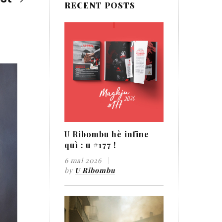
RECENT POSTS
U Ribombu hè infine
quì : u #177 !
6 mai 2026
by
U Ribombu