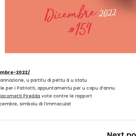
cembre-2022/
dannazione, u partitu di pettu à u statu
ale per i Patriotti, appuntamentu per u capu d’annu
iacometti Piredda
vote contre le rapport
 dicembre, simbolu di l’immaculat
Next po