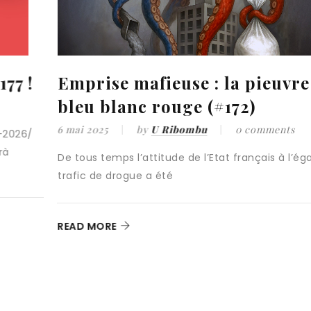
uvre
A SFIDA NOVA : De l’auto
à une stratégie de souvera
nts
28 mars 2025
by
U Ribombu
0 comm
à l’égard du
Au seuil de cette nouvelle année, force est
constater que les espoirs, nourris par
READ MORE