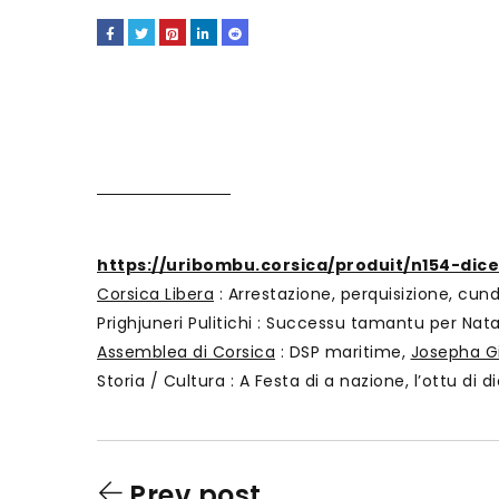
https://uribombu.corsica/produit/n154-di
Corsica Libera
: Arrestazione, perquisizione, cun
Prighjuneri Pulitichi : Successu tamantu per Nat
Assemblea di Corsica
: DSP maritime,
Josepha G
Storia / Cultura : A Festa di a nazione, l’ottu di
Prev post