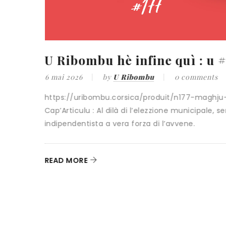
u #177 !
Emprise mafieuse : la pie
bleu blanc rouge (#172)
nts
6 mai 2025
by
U Ribombu
0 comme
aghju-2026/
ale, serà
De tous temps l’attitude de l’Etat français 
trafic de drogue a été
READ MORE